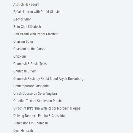
Alshich HaKadosh
Ba'al Haturim with Rabbi Glatstein
Bechor Shor
Bein Chol L'Kodesh
Ben L'Ashri with Rabbi Glatstein
Chasam Sofer
Chasidut on the Parsha
Chizkuni
Chumash & Rashi Tests
Chumash B'Iyun
Chumash Rashi by Rabbi Shaul Aryeh Rosenberg
Contemporary Parshanim
Crash Course on Sefer Vayikra
Creative Textual Studies on Parsha
D'rachim B'Parsha With Rabbi Mordechai Appel
Delving Deeper - Parsha & Chassidus
Dimensions in Chumash
Dvar Haftorah