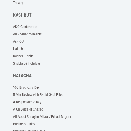
Taryag
KASHRUT
AKO Conference
All Kosher Moments
Ask OU
Halacha
Kosher Tidbits
Shabbat & Holidays
HALACHA
100 Brachos a Day
5 Min Review with Rabbi Gabi Fried
A Responsum a Day
A Universe of Chesed
All About Shnayim Mikra v’Echad Targum
Business Ethics