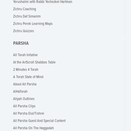
Yerushalmi with Rabbi Yechezkel Hartman
Zichru Coaching
Zichru Daf Simanim
Zichru Perek Learning Maps
Zichru Quizzes
PARSHA
All Torah Initative
At the ArtScroll Shabbos Table
2 Minutes 4 Torah
A Torah State of Mind
About All Parsha
AlHaTorah
Aliyah Outlines
All Parsha Clips
All Parsha Elul/Tishrei
All Parsha Guest And Special Content
All Parsha On The Haggadah