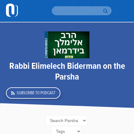
H
Br
To
Br
Rabbi Elimelech Biderman on the
Au
Parsha
Da
Yo
SUBSCRIBE TO PODCAST
Em
Si
Up
O