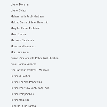
Likutei Moharan
Likutei Sichos
Maharal with Rabbi Hartman
Making Sense of Sefer Bereishit
Megillas Esther Explained
Meor Einayim
Meshech Chochmah
Morals and Meanings
Mrs. Leah Kohn
Nesivos Shalom with Rabbi Ariel Shoshan
Novel Parsha Nuances
Ohr HaChaim by Rav Eli Mansour
Parsha & Politics
Parsha For Non-Rebbetzins
Parsha Pearls by Rabbi Yoni Levin
Parsha Perspectives
Parsha from OU
Patterns in the Parsha