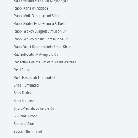
Rabbi Gavriel Friedman Oraysa Cycle
Rabbi Kahn on Aggada
Rabbi Motti Dahan Amud Shiur
Rabbi Shabsi Hess Gemara & Rashi
Rabbi Yaakov Jungreis Amud Shiur
Rabbi Yaakov Moshe Katz Iyun Shiur
Rabbi Yosef Sonnenschein Amud Shiur
Rav Soloveitchik Along the Daf
Reflections on the Daf with Rabbi Weinreb
Reid Bites
Rosh Hashanah Illuminated
Shas Illuminated
Shas Topics
Shev Shmaisa
Short Machshava on the Daf
Sikumai Oraysa
Songs of Shas
Succah Illuminated