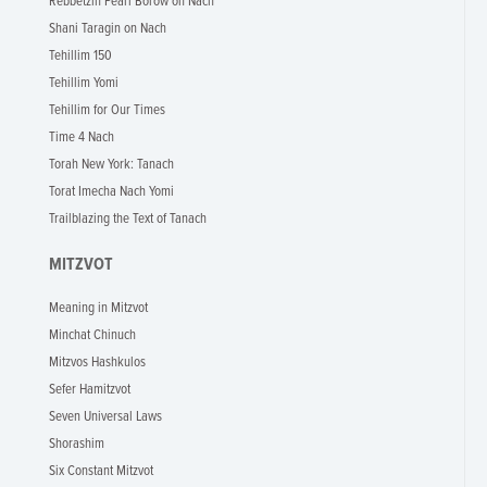
Rebbetzin Pearl Borow on Nach
Shani Taragin on Nach
Tehillim 150
Tehillim Yomi
Tehillim for Our Times
Time 4 Nach
Torah New York: Tanach
Torat Imecha Nach Yomi
Trailblazing the Text of Tanach
MITZVOT
Meaning in Mitzvot
Minchat Chinuch
Mitzvos Hashkulos
Sefer Hamitzvot
Seven Universal Laws
Shorashim
Six Constant Mitzvot