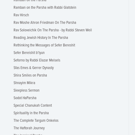
Ramban on the Parsha
Ramban on the Parsha with Rabbi Glatstein
Rav Hirsch
Rav Moshe Ahron Friedman On The Parsha
Rav Soloveichik On The Parsha - by Rabbi Steven Weil
Reading Jewish History In The Parsha
Rethinking the Messages of Sefer Bereshit
Sefer Bereishit b'Iyun
Seforno by Rabbi Elazar Meisels
Sfas Emes & Gerrer Dynasty
Shira Smiles on Parsha
Shnayim Mikra
Sleepless Sermon
Sodot HaParsha
Special Chanukah Content
Spirituality in the Parsha
The Complete Targum Onkelos
The Haftorah Journey