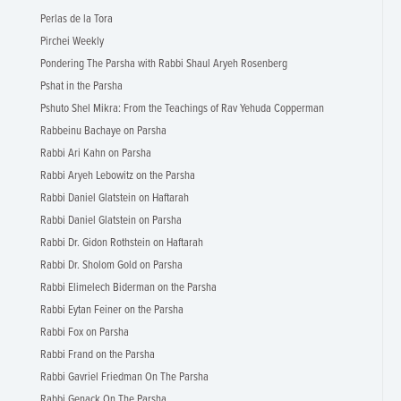
Perlas de la Tora
Pirchei Weekly
Pondering The Parsha with Rabbi Shaul Aryeh Rosenberg
Pshat in the Parsha
Pshuto Shel Mikra: From the Teachings of Rav Yehuda Copperman
Rabbeinu Bachaye on Parsha
Rabbi Ari Kahn on Parsha
Rabbi Aryeh Lebowitz on the Parsha
Rabbi Daniel Glatstein on Haftarah
Rabbi Daniel Glatstein on Parsha
Rabbi Dr. Gidon Rothstein on Haftarah
Rabbi Dr. Sholom Gold on Parsha
Rabbi Elimelech Biderman on the Parsha
Rabbi Eytan Feiner on the Parsha
Rabbi Fox on Parsha
Rabbi Frand on the Parsha
Rabbi Gavriel Friedman On The Parsha
Rabbi Genack On The Parsha