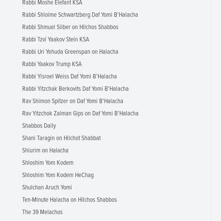
Rabbi Moshe Elefant KSA
Rabbi Shloime Schwartzberg Daf Yomi B'Halacha
Rabbi Shmuel Silber on Hilchos Shabbos
Rabbi Tzvi Yaakov Stein KSA
Rabbi Uri Yehuda Greenspan on Halacha
Rabbi Yaakov Trump KSA
Rabbi Yisroel Weiss Daf Yomi B'Halacha
Rabbi Yitzchak Berkovits Daf Yomi B'Halacha
Rav Shimon Spitzer on Daf Yomi B'Halacha
Rav Yitzchok Zalman Gips on Daf Yomi B'Halacha
Shabbos Daily
Shani Taragin on Hilchot Shabbat
Shiurim on Halacha
Shloshim Yom Kodem
Shloshim Yom Kodem HeChag
Shulchan Aruch Yomi
Ten-Minute Halacha on Hilchos Shabbos
The 39 Melachos