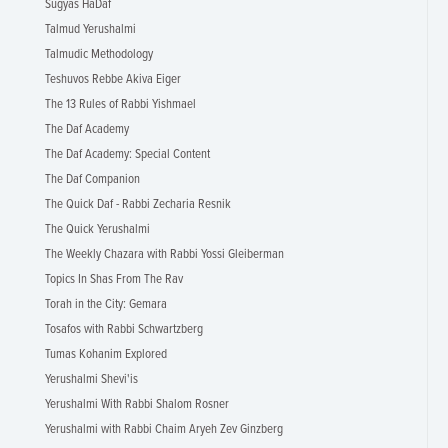
Sugyas HaDaf
Talmud Yerushalmi
Talmudic Methodology
Teshuvos Rebbe Akiva Eiger
The 13 Rules of Rabbi Yishmael
The Daf Academy
The Daf Academy: Special Content
The Daf Companion
The Quick Daf - Rabbi Zecharia Resnik
The Quick Yerushalmi
The Weekly Chazara with Rabbi Yossi Gleiberman
Topics In Shas From The Rav
Torah in the City: Gemara
Tosafos with Rabbi Schwartzberg
Tumas Kohanim Explored
Yerushalmi Shevi'is
Yerushalmi With Rabbi Shalom Rosner
Yerushalmi with Rabbi Chaim Aryeh Zev Ginzberg