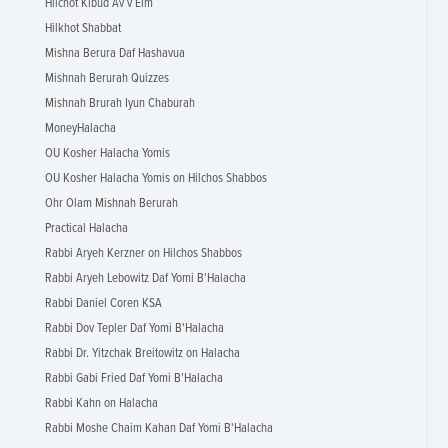
Hilchot Kibud Av v’Eim
Hilkhot Shabbat
Mishna Berura Daf Hashavua
Mishnah Berurah Quizzes
Mishnah Brurah Iyun Chaburah
MoneyHalacha
OU Kosher Halacha Yomis
OU Kosher Halacha Yomis on Hilchos Shabbos
Ohr Olam Mishnah Berurah
Practical Halacha
Rabbi Aryeh Kerzner on Hilchos Shabbos
Rabbi Aryeh Lebowitz Daf Yomi B'Halacha
Rabbi Daniel Coren KSA
Rabbi Dov Tepler Daf Yomi B'Halacha
Rabbi Dr. Yitzchak Breitowitz on Halacha
Rabbi Gabi Fried Daf Yomi B'Halacha
Rabbi Kahn on Halacha
Rabbi Moshe Chaim Kahan Daf Yomi B'Halacha