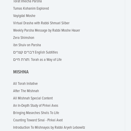
Torat Imecha Parsha
Tumas Kohanim Explored
Vayigdal Moshe
Virtual Drasha with Rabbi Shmuel Silber
Weekly Parsha Message by Rabbi Moshe Hauer
Zera Shimshon
ibn Shuiv on Parsha
דברים קצרים English Subtitles
תורת חיים: Torah as a Way of Life
MISHNA
All Torah Initative
After The Mishnah
All Mishnah Special Content
An In-Depth Study of Pirkei Avos
Bringing Maseches Shviis To Life
Counting Toward Sinai - Pirkei Avot
Introduction To Mishnayos by Rabbi Aryeh Lebowitz