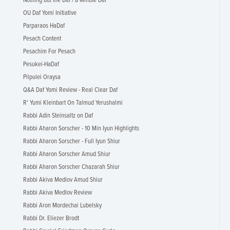
Nothing but the Daf / 8 Minute Daf
OU Daf Yomi Initiative
Parparaos HaDaf
Pesach Content
Pesachim For Pesach
Pesukei-HaDaf
Pilpulei Oraysa
Q&A Daf Yomi Review - Real Clear Daf
R' Yumi Kleinbart On Talmud Yerushalmi
Rabbi Adin Steinsaltz on Daf
Rabbi Aharon Sorscher - 10 Min Iyun Highlights
Rabbi Aharon Sorscher - Full Iyun Shiur
Rabbi Aharon Sorscher Amud Shiur
Rabbi Aharon Sorscher Chazarah Shiur
Rabbi Akiva Medlov Amud Shiur
Rabbi Akiva Medlov Review
Rabbi Aron Mordechai Lubelsky
Rabbi Dr. Eliezer Brodt