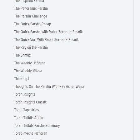
The Inspired Parsha
The Panoramic Parsha
The Parsha Challenge
The Quick Parsha Recap
The Quick Parsha with Rabbi Zecharia Resnik
The Quick Vort With Rabbi Zecharia Resnik
The Rav on the Parsha
The Shmuz
The Weekly Haftarah
The Weekly Mitzva
ThinkingJ
Thoughts On The Parsha With Rav Asher Weiss
Torah Insights
Torah Insights Classic
Torah Tapestries
Torah Tidbits Audio
Torah Tidbits Parsha Summary
Torat Imecha Haftorah