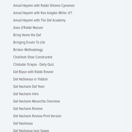
Amud Hayomi with Rabbi Shlomo Cynamon
Amud Hayomi with Rav Avigdor Miller zt"l
Amud Hayomi with The Daf Academy
Avos d'Rabbi Nosson
Bring Home the Daf
Bringing Eruvin To Life
Brisker Methodology
Chalitzah Shoe Constructed
Chidudai Oraysa - Daily Quiz
Daf Biyun with Rabbi Rosner
Daf HaShavua in Yiddish
Daf Hachaim Daf Yomi
Daf Hachaim Intro
Daf Hachaim Mesechta Overview
Daf Hachaim Review
Daf Hachaim Review Print Version
Daf Hashavua
Daf Hashavua Iyun Sugya