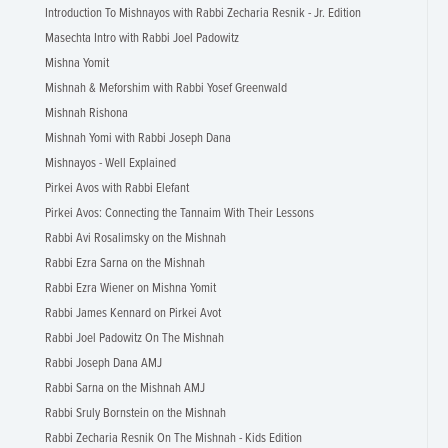
Introduction To Mishnayos with Rabbi Zecharia Resnik - Jr. Edition
Masechta Intro with Rabbi Joel Padowitz
Mishna Yomit
Mishnah & Meforshim with Rabbi Yosef Greenwald
Mishnah Rishona
Mishnah Yomi with Rabbi Joseph Dana
Mishnayos - Well Explained
Pirkei Avos with Rabbi Elefant
Pirkei Avos: Connecting the Tannaim With Their Lessons
Rabbi Avi Rosalimsky on the Mishnah
Rabbi Ezra Sarna on the Mishnah
Rabbi Ezra Wiener on Mishna Yomit
Rabbi James Kennard on Pirkei Avot
Rabbi Joel Padowitz On The Mishnah
Rabbi Joseph Dana AMJ
Rabbi Sarna on the Mishnah AMJ
Rabbi Sruly Bornstein on the Mishnah
Rabbi Zecharia Resnik On The Mishnah - Kids Edition