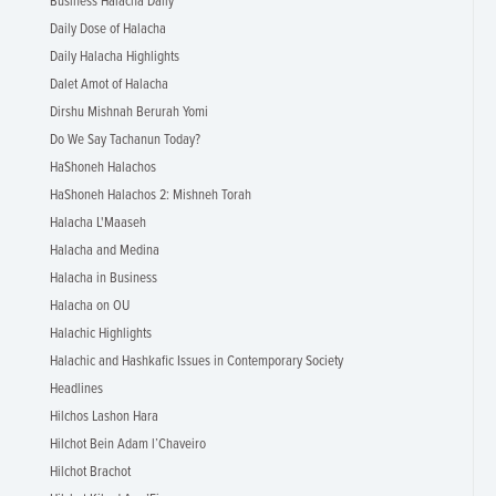
Business Halacha Daily
Daily Dose of Halacha
Daily Halacha Highlights
Dalet Amot of Halacha
Dirshu Mishnah Berurah Yomi
Do We Say Tachanun Today?
HaShoneh Halachos
HaShoneh Halachos 2: Mishneh Torah
Halacha L'Maaseh
Halacha and Medina
Halacha in Business
Halacha on OU
Halachic Highlights
Halachic and Hashkafic Issues in Contemporary Society
Headlines
Hilchos Lashon Hara
Hilchot Bein Adam l’Chaveiro
Hilchot Brachot