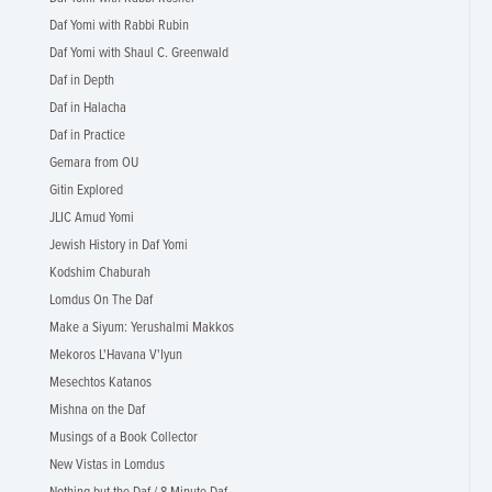
Daf Yomi with Rabbi Rubin
Daf Yomi with Shaul C. Greenwald
Daf in Depth
Daf in Halacha
Daf in Practice
Gemara from OU
Gitin Explored
JLIC Amud Yomi
Jewish History in Daf Yomi
Kodshim Chaburah
Lomdus On The Daf
Make a Siyum: Yerushalmi Makkos
Mekoros L'Havana V'Iyun
Mesechtos Katanos
Mishna on the Daf
Musings of a Book Collector
New Vistas in Lomdus