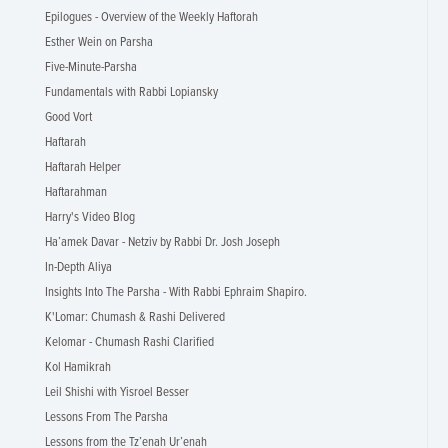
Epilogues - Overview of the Weekly Haftorah
Esther Wein on Parsha
Five-Minute-Parsha
Fundamentals with Rabbi Lopiansky
Good Vort
Haftarah
Haftarah Helper
Haftarahman
Harry's Video Blog
Ha’amek Davar - Netziv by Rabbi Dr. Josh Joseph
In-Depth Aliya
Insights Into The Parsha - With Rabbi Ephraim Shapiro.
K'Lomar: Chumash & Rashi Delivered
Kelomar - Chumash Rashi Clarified
Kol Hamikrah
Leil Shishi with Yisroel Besser
Lessons From The Parsha
Lessons from the Tz’enah Ur’enah